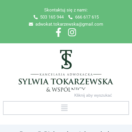
Skip
Skontaktuj się z nami:
to
503 165 944
666 617 615
content
adwokat.tokarzewska@gmail.com
Search
for:
Menu