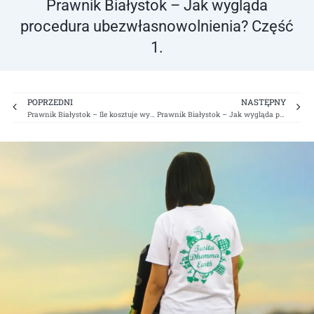
Prawnik Białystok – Jak wygląda
procedura ubezwłasnowolnienia? Część
1.
Prev
Ne
POPRZEDNI
NASTĘPNY
Prawnik Białystok – Ile kosztuje wycena nieruchomości przy podziale majątku?
Prawnik Białystok – Jak wygląda procedura ubezwłasnowolnienia? Część 2.