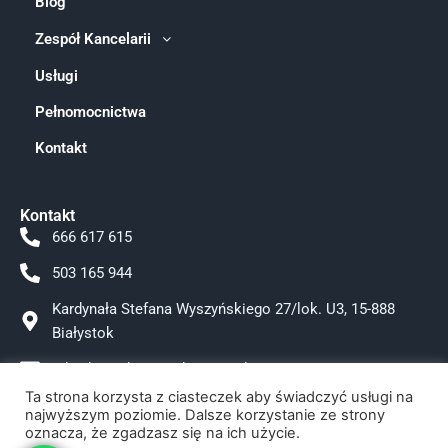
Blog
Zespół Kancelarii
Usługi
Pełnomocnictwa
Kontakt
Kontakt
666 617 615
503 165 944
Kardynała Stefana Wyszyńskiego 27/lok. U3, 15-888
Białystok
adwokat.tokarzewska@gmail.com
Ta strona korzysta z ciasteczek aby świadczyć usługi na
Facebook
najwyższym poziomie. Dalsze korzystanie ze strony
oznacza, że zgadzasz się na ich użycie.
Instagram