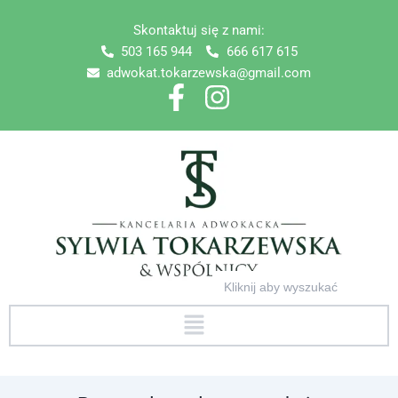
Skip
Skontaktuj się z nami:
to
503 165 944
666 617 615
content
adwokat.tokarzewska@gmail.com
Search
for:
Menu