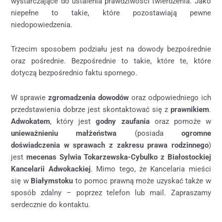
wystarczające do ustalenia prawdziwości twierdzenia. Jako
niepełne to takie, które pozostawiają pewne
niedopowiedzenia.
Trzecim sposobem podziału jest na dowody bezpośrednie
oraz pośrednie. Bezpośrednie to takie, które te, które
dotyczą bezpośrednio faktu spornego.
W sprawie
zgromadzenia dowodów
oraz odpowiedniego ich
przedstawienia dobrze jest skontaktować się z
prawnikiem
.
Adwokatem
, który jest
godny zaufania
oraz pomoże w
unieważnieniu małżeństwa
(posiada
ogromne
doświadczenia w sprawach z zakresu prawa rodzinnego
)
jest
mecenas Sylwia Tokarzewska-Cybulko z Białostockiej
Kancelarii Adwokackiej
. Mimo tego, że Kancelaria mieści
się w
Białymstoku
to pomoc prawną może uzyskać także w
sposób zdalny – poprzez telefon lub mail. Zapraszamy
serdecznie do kontaktu.