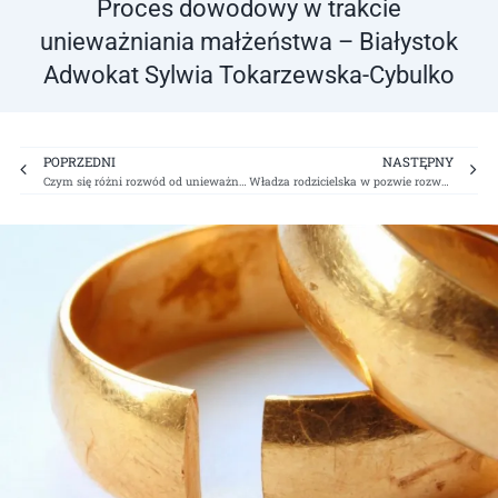
Proces dowodowy w trakcie
unieważniania małżeństwa – Białystok
Adwokat Sylwia Tokarzewska-Cybulko
Prev
Ne
POPRZEDNI
NASTĘPNY
Czym się różni rozwód od unieważnienia małżeństwa – Białystok Adwokat Sylwia Tokarzewska-Cybulko
Władza rodzicielska w pozwie rozwodowym – Rozwód Białystok Adwokat Sylwia Tokarzewska-Cybulko