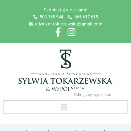
Skip
Skontaktuj się z nami:
to
503 165 944
666 617 615
content
adwokat.tokarzewska@gmail.com
Search
for:
Menu