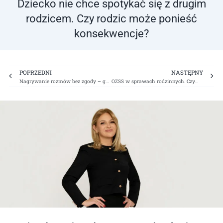
Dziecko nie chce spotykać się z drugim
rodzicem. Czy rodzic może ponieść
konsekwencje?
Prev
Ne
POPRZEDNI
NASTĘPNY
Nagrywanie rozmów bez zgody – gdzie kończy się ostrożność, a zaczyna odpowiedzialność prawnA
OZSS w sprawach rodzinnych. Czym jest, jak przebiega badanie i dlaczego na opinię czeka się tak długo?