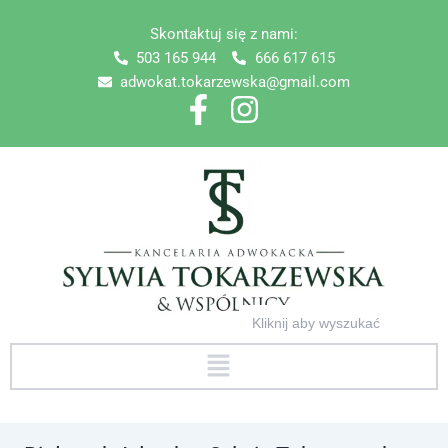
Skip
Skontaktuj się z nami:
to
503 165 944
666 617 615
content
adwokat.tokarzewska@gmail.com
Search
for:
Menu