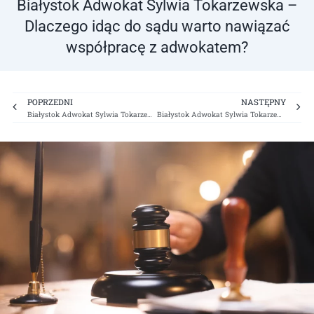
Białystok Adwokat Sylwia Tokarzewska –
Dlaczego idąc do sądu warto nawiązać
współpracę z adwokatem?
Prev
Ne
POPRZEDNI
NASTĘPNY
Białystok Adwokat Sylwia Tokarzewska – Jak odzyskać zaległe alimenty?
Białystok Adwokat Sylwia Tokarzewska – Rozwód jako nowy początek życia