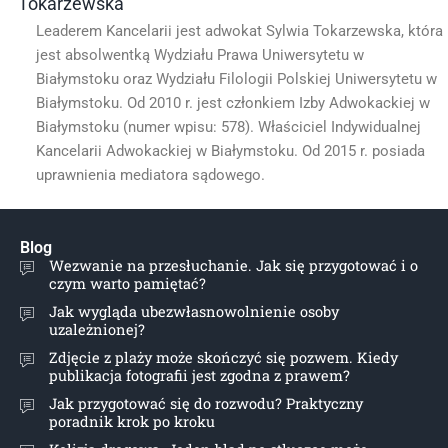
Tokarzewska
Leaderem Kancelarii jest adwokat Sylwia Tokarzewska, która
jest absolwentką Wydziału Prawa Uniwersytetu w
Białymstoku oraz Wydziału Filologii Polskiej Uniwersytetu w
Białymstoku. Od 2010 r. jest członkiem Izby Adwokackiej w
Białymstoku (numer wpisu: 578). Właściciel Indywidualnej
Kancelarii Adwokackiej w Białymstoku. Od 2015 r. posiada
uprawnienia mediatora sądowego.
Blog
Wezwanie na przesłuchanie. Jak się przygotować i o
czym warto pamiętać?
Jak wygląda ubezwłasnowolnienie osoby
uzależnionej?
Zdjęcie z plaży może skończyć się pozwem. Kiedy
publikacja fotografii jest zgodna z prawem?
Jak przygotować się do rozwodu? Praktyczny
poradnik krok po kroku