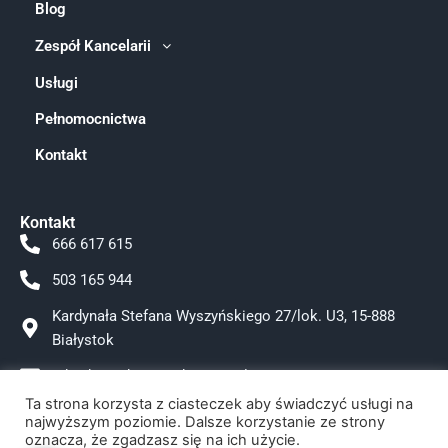
Blog
Zespół Kancelarii
Usługi
Pełnomocnictwa
Kontakt
Kontakt
666 617 615
503 165 944
Kardynała Stefana Wyszyńskiego 27/lok. U3, 15-888
Białystok
adwokat.tokarzewska@gmail.com
Ta strona korzysta z ciasteczek aby świadczyć usługi na
Facebook
najwyższym poziomie. Dalsze korzystanie ze strony
oznacza, że zgadzasz się na ich użycie.