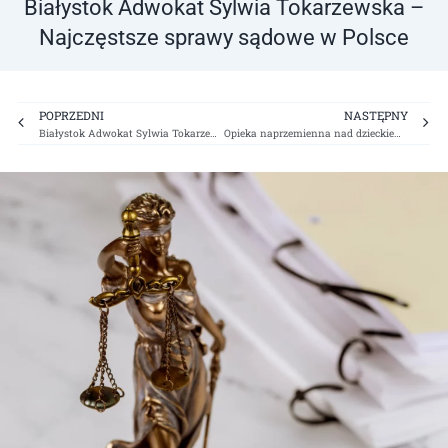
Białystok Adwokat Sylwia Tokarzewska –
Najczęstsze sprawy sądowe w Polsce
Prev
Ne
POPRZEDNI
NASTĘPNY
Białystok Adwokat Sylwia Tokarzewska – Alimenty w czasie separacji
Opieka naprzemienna nad dzieckiem po rozwodzie