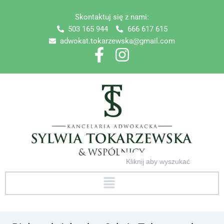
Skip
Skontaktuj się z nami:
to
503 165 944
666 617 615
content
adwokat.tokarzewska@gmail.com
Search
for:
Menu