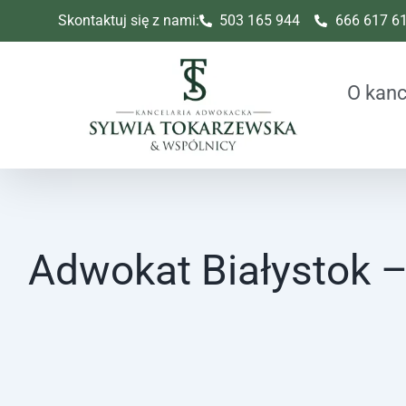
Skip
Skontaktuj się z nami:
503 165 944
666 617 6
to
content
O kanc
Adwokat Białystok 