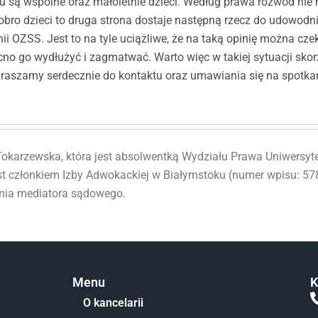
u są wspólne oraz małoletnie dzieci. Według prawa rozwód nie 
obro dzieci to druga strona dostaje następną rzecz do udowodn
i OZSS. Jest to na tyle uciążliwe, że na taką opinię można cze
o go wydłużyć i zagmatwać. Warto więc w takiej sytuacji skorz
raszamy serdecznie do kontaktu oraz umawiania się na spotka
okarzewska, która jest absolwentką Wydziału Prawa Uniwersytet
st członkiem Izby Adwokackiej w Białymstoku (numer wpisu: 578
enia mediatora sądowego.
Menu
K
O kancelarii