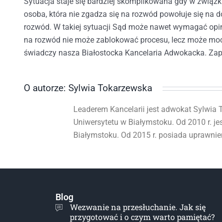
Sytuacja staje się bardziej skomplikowana gdy w związk
osoba, która nie zgadza się na rozwód powołuje się na d
rozwód. W takiej sytuacji Sąd może nawet wymagać opini
na rozwód nie może zablokować procesu, lecz może mocn
świadczy nasza Białostocka Kancelaria Adwokacka. Zap
O autorze: Sylwia Tokarzewska
Leaderem Kancelarii jest adwokat Sylwia T
Uniwersytetu w Białymstoku. Od 2010 r. je
Białymstoku. Od 2015 r. posiada uprawni
Blog
Wezwanie na przesłuchanie. Jak się
przygotować i o czym warto pamiętać?