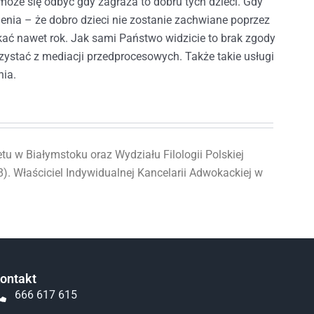
może się odbyć gdy zagraża to dobru tych dzieci. Gdy
ienia – że dobro dzieci nie zostanie zachwiane poprzez
kać nawet rok. Jak sami Państwo widzicie to brak zgody
ystać z mediacji przedprocesowych. Także takie usługi
nia.
u w Białymstoku oraz Wydziału Filologii Polskiej
). Właściciel Indywidualnej Kancelarii Adwokackiej w
ontakt
666 617 615