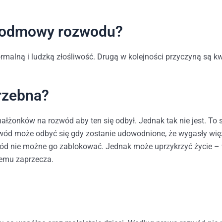
y odmowy rozwodu?
alną i ludzką złośliwość. Drugą w kolejności przyczyną są kw
rzebna?
ałżonków na rozwód aby ten się odbył. Jednak tak nie jest. To
d może odbyć się gdy zostanie udowodnione, że wygasły więzi
wód nie możne go zablokować. Jednak może uprzykrzyć życie – w
temu zaprzecza.