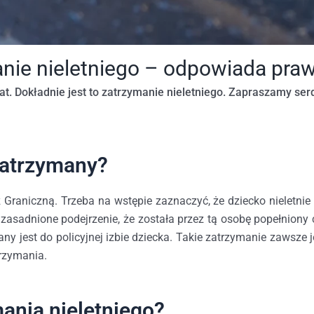
nie nieletniego – odpowiada pra
. Dokładnie jest to zatrzymanie nieletniego. Zapraszamy serd
zatrzymany?
ż Graniczną. Trzeba na wstępie zaznaczyć, że dziecko nieletnie
asadnione podejrzenie, że została przez tą osobę popełniony c
czany jest do policyjnej izbie dziecka. Takie zatrzymanie zawsz
trzymania.
ania nieletniego?