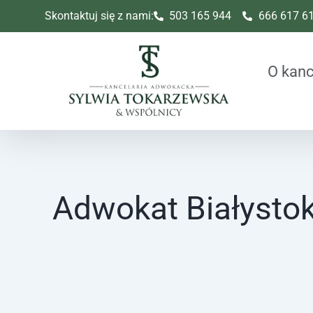
Skip
Skontaktuj się z nami:
503 165 944
666 617 6
to
content
O kanc
Adwokat Białystok