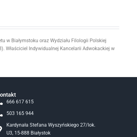
u w Białymstoku oraz Wydziału Filologii Polskiej
). Właściciel Indywidualnej Kancelarii Adwokackiej w
ontakt
666 617 615
503 165 944
Kardynała Stefana Wyszyńskiego 27/lok.
U3, 15-888 Białystok