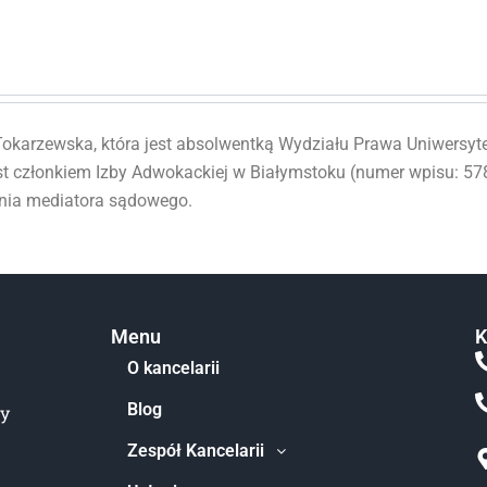
okarzewska, która jest absolwentką Wydziału Prawa Uniwersytet
st członkiem Izby Adwokackiej w Białymstoku (numer wpisu: 578
enia mediatora sądowego.
Menu
K
O kancelarii
Blog
by
Zespół Kancelarii