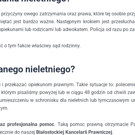
rzyczyny owego zatrzymania oraz prawa, które tej osobie przy
miętać jest bardzo ważne. Następnym krokiem jest przesłucha
opiekunami lub rodzicami lub adwokatem. Policja od razu po za
ć o tym fakcie właściwy sąd rodzinny.
anego nieletniego?
ć i przekazać opiekunom prawnym. Takie sytuacje to: poleceni
 którym pisaliśmy powyżej lub w ciągu 48 godzin od chwili z
 o umieszczeniu w schronisku dla nieletnich lub tymczasow
zym.
raz profesjonalna pomoc
. Taką pomoc prawną otrzymacie P
ecznie do naszej
Białostockiej Kancelarii Prawniczej
.