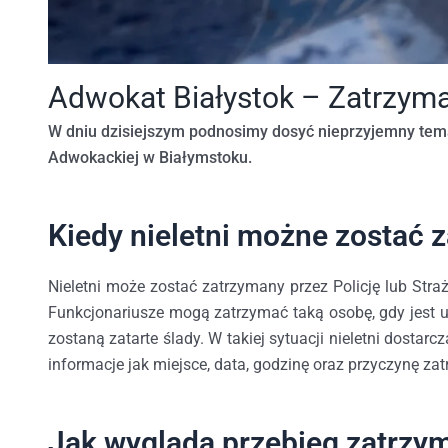
Adwokat Białystok – Zatrzyma
W dniu dzisiejszym podnosimy dosyć nieprzyjemny temat
Adwokackiej w Białymstoku.
Kiedy nieletni możne zostać 
Nieletni może zostać zatrzymany przez Policję lub Stra
Funkcjonariusze mogą zatrzymać taką osobę, gdy jest uz
zostaną zatarte ślady. W takiej sytuacji nieletni dostar
informacje jak miejsce, data, godzinę oraz przyczynę za
Jak wygląda przebieg zatrzym