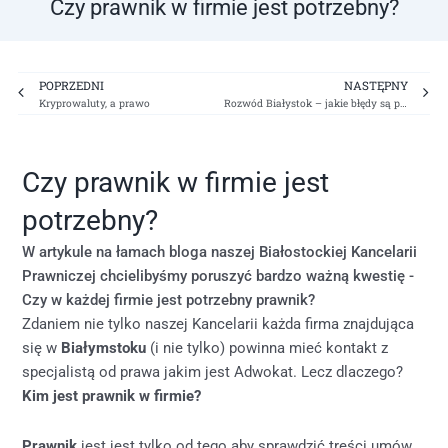
Czy prawnik w firmie jest potrzebny?
Prev
Ne
POPRZEDNI
NASTĘPNY
Kryprowaluty, a prawo
Rozwód Białystok – jakie błędy są popełniane przy rozwodzie? 1/2
Czy prawnik w firmie jest
potrzebny?
W artykule na łamach bloga naszej Białostockiej Kancelarii
Prawniczej chcielibyśmy poruszyć bardzo ważną kwestię -
Czy w każdej firmie jest potrzebny prawnik?
Zdaniem nie tylko naszej Kancelarii każda firma znajdująca
się w
Białymstoku
(i nie tylko) powinna mieć kontakt z
specjalistą od prawa jakim jest Adwokat. Lecz dlaczego?
Kim jest prawnik w firmie?
Prawnik
jest jest tylko od tego aby sprawdzić treści umów