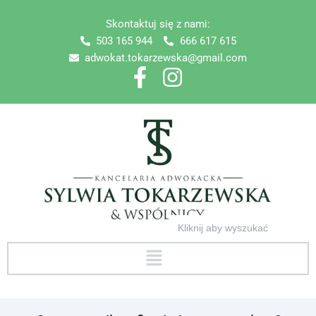
Skip
Skontaktuj się z nami:
to
503 165 944
666 617 615
content
adwokat.tokarzewska@gmail.com
Search
for:
Menu