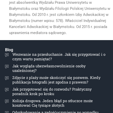
jest absolwentką Wydziału Prawa Uniwersytetu w
Białymstoku oraz Wydziału Filologii Polskiej Uniwersytetu w
Białymstoku. Od 2010 r. jest członkiem Izby Adwokackiej w
Białymstoku (numer wpisu: 578). Właściciel Indywidualnej
Kancelarii Adwokackiej w Białymstoku. Od 2015 r. posiada
uprawnienia mediatora sądowego.
Blog
Wezwanie na przesłuchanie. Jak się przygotować i o
czym warto pamiętać?
Jak wygląda ubezwłasnowolnienie osoby
uzależnionej?
Zdjęcie z plaży może skończyć się pozwem. Kiedy
publikacja fotografii jest zgodna z prawem?
Jak przygotować się do rozwodu? Praktyczny
poradnik krok po kroku
Kolizja drogowa. Jeden błąd po stłuczce może
kosztować Cię tysiące złotych
Odszkodowanie a zadośćuczynienie po wypadku.