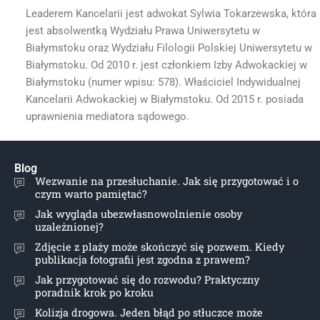
Leaderem Kancelarii jest adwokat Sylwia Tokarzewska, która
jest absolwentką Wydziału Prawa Uniwersytetu w
Białymstoku oraz Wydziału Filologii Polskiej Uniwersytetu w
Białymstoku. Od 2010 r. jest członkiem Izby Adwokackiej w
Białymstoku (numer wpisu: 578). Właściciel Indywidualnej
Kancelarii Adwokackiej w Białymstoku. Od 2015 r. posiada
uprawnienia mediatora sądowego.
Blog
Wezwanie na przesłuchanie. Jak się przygotować i o
czym warto pamiętać?
Jak wygląda ubezwłasnowolnienie osoby
uzależnionej?
Zdjęcie z plaży może skończyć się pozwem. Kiedy
publikacja fotografii jest zgodna z prawem?
Jak przygotować się do rozwodu? Praktyczny
poradnik krok po kroku
Kolizja drogowa. Jeden błąd po stłuczce może