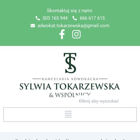
Skip
Skontaktuj się z nami:
to
503 165 944
666 617 615
content
adwokat.tokarzewska@gmail.com
Search
for:
Menu