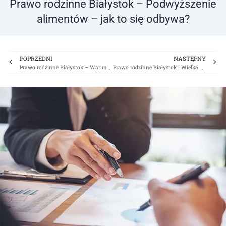
Prawo rodzinne Białystok – Podwyższenie
alimentów – jak to się odbywa?
Prev
Ne
POPRZEDNI
NASTĘPNY
Prawo rodzinne Białystok – Warunki przysposobienia (adopcji) (część 3)
Prawo rodzinne Białystok i Wielka Brytania – Czy można wziąć rozwód nie przyjeżdżając do Polski?