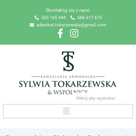
Skip
Skontaktuj się z nami:
to
503 165 944
666 617 615
content
adwokat.tokarzewska@gmail.com
Search
for:
Menu