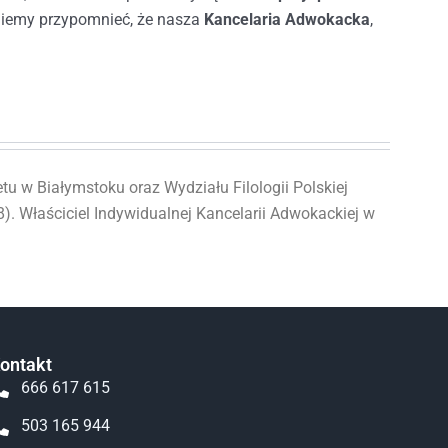
niemy przypomnieć, że nasza
Kancelaria Adwokacka
,
u w Białymstoku oraz Wydziału Filologii Polskiej
). Właściciel Indywidualnej Kancelarii Adwokackiej w
ontakt
666 617 615
503 165 944