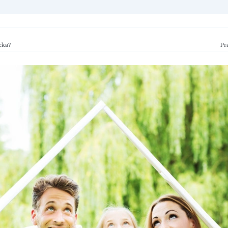
cka?
Pr