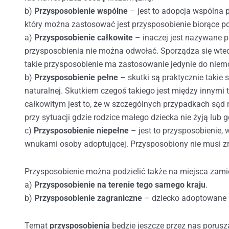
b)
Przysposobienie wspólne
– jest to adopcja wspólna 
który można zastosować jest przysposobienie biorące 
a)
Przysposobienie całkowite
– inaczej jest nazywane p
przysposobienia nie można odwołać. Sporządza się wtedy
takie przysposobienie ma zastosowanie jedynie do niem
b)
Przysposobienie pełne
– skutki są praktycznie takie 
naturalnej. Skutkiem czegoś takiego jest między innymi 
całkowitym jest to, że w szczególnych przypadkach sąd m
przy sytuacji gdzie rodzice małego dziecka nie żyją lub g
c)
Przysposobienie niepełne
– jest to przysposobienie, 
wnukami osoby adoptującej. Przysposobiony nie musi zr
Przysposobienie można podzielić także na miejsca zami
a)
Przysposobienie na terenie tego samego kraju
.
b)
Przysposobienie zagraniczne
– dziecko adoptowane b
Temat
przysposobienia
będzie jeszcze przez nas porusza