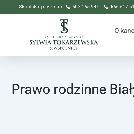
Skip
Skontaktuj się z nami:
503 165 944
666 617 6
to
content
O kanc
Prawo rodzinne Biał