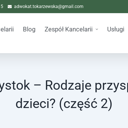
15
adwokat.tokarzewska@gmail.com
elarii
Blog
Zespół Kancelarii
Usługi
ystok – Rodzaje przys
dzieci? (część 2)