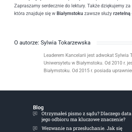
Zapraszamy serdecznie do lektury. Także dziękujemy z
która znajduje się w
Białymstoku
zawsze służy
rzetelną
O autorze: Sylwia Tokarzewska
Leaderem Kancelarii jest adwokat Sylwia T
Uniwersytetu w Białymstoku. Od 2010 r. je
Białymstoku. Od 2015 r. posiada uprawni
Blog
Otrzymałeś pismo z sądu? Dlaczego data
jego odbioru ma kluczowe znaczenie?
Wezwanie na przesłuchanie. Jak się