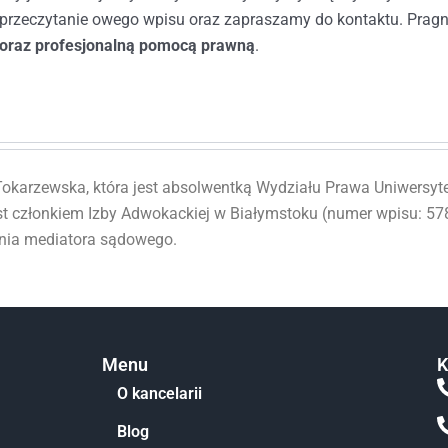
a przeczytanie owego wpisu oraz zapraszamy do kontaktu. Prag
 oraz profesjonalną pomocą prawną
.
okarzewska, która jest absolwentką Wydziału Prawa Uniwersytet
st członkiem Izby Adwokackiej w Białymstoku (numer wpisu: 578
enia mediatora sądowego.
Menu
K
O kancelarii
Blog