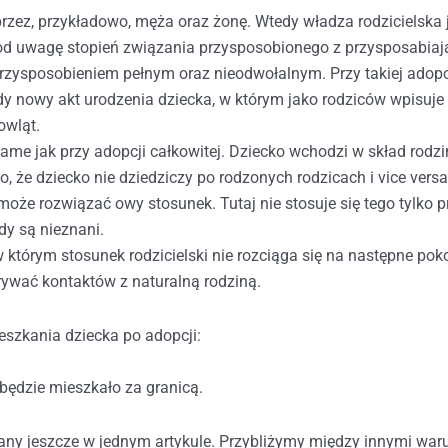
przez, przykładowo, męża oraz żonę. Wtedy władza rodzicielska
pod uwagę stopień związania przysposobionego z przysposabia
rzysposobieniem pełnym oraz nieodwołalnym. Przy takiej adopc
 nowy akt urodzenia dziecka, w którym jako rodziców wpisuje 
owląt.
same jak przy adopcji całkowitej. Dziecko wchodzi w skład rodzin
to, że dziecko nie dziedziczy po rodzonych rodzicach i vice ve
oże rozwiązać owy stosunek. Tutaj nie stosuje się tego tylko p
dy są nieznani.
w którym stosunek rodzicielski nie rozciąga się na następne pok
ywać kontaktów z naturalną rodziną.
eszkania dziecka po adopcji:
ędzie mieszkało za granicą.
ny jeszcze w jednym artykule. Przybliżymy między innymi warun