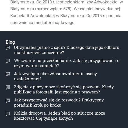
Białymstoku. Od 2010 r. jest członkiem Izby Adwokackiej w
Białymstoku (numer wpisu: 578). Właściciel Indywidualnej
Kancelarii Adwokackiej w Białymstoku. Od 2015 r. posiada
uprawnienia mediatora sądowego.
Blog
Otrzymałeś pismo z sądu? Dlaczego data jego odbioru
ma kluczowe znaczenie?
Wezwanie na przesłuchanie. Jak się przygotować i o
czym warto pamiętać?
Jak wygląda ubezwłasnowolnienie osoby
uzależnionej?
Zdjęcie z plaży może skończyć się pozwem. Kiedy
publikacja fotografii jest zgodna z prawem?
Jak przygotować się do rozwodu? Praktyczny
poradnik krok po kroku
Kolizja drogowa. Jeden błąd po stłuczce może
kosztować Cię tysiące złotych