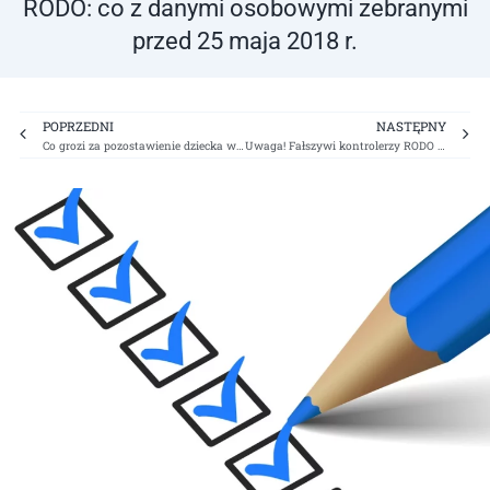
RODO: co z danymi osobowymi zebranymi
przed 25 maja 2018 r.
Prev
Ne
POPRZEDNI
NASTĘPNY
Co grozi za pozostawienie dziecka w samochodzie?
Uwaga! Fałszywi kontrolerzy RODO / UODO