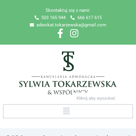
Skip
Skontaktuj się z nami:
to
503 165 944
666 617 615
content
adwokat.tokarzewska@gmail.com
Search
for:
Menu