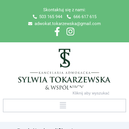
Skip
Skontaktuj się z nami:
to
503 165 944
666 617 615
content
adwokat.tokarzewska@gmail.com
Search
for:
Menu