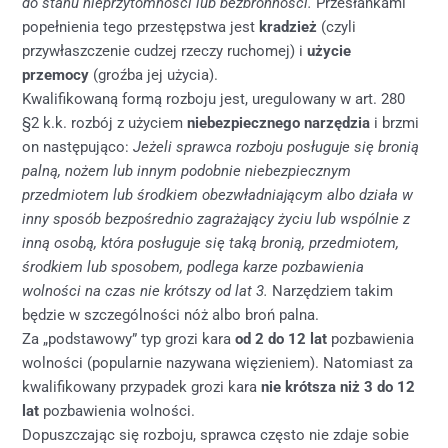
do stanu nieprzytomności lub bezbronności.
Przesłankami
popełnienia tego przestępstwa jest
kradzież
(czyli
przywłaszczenie cudzej rzeczy ruchomej) i
użycie
przemocy
(groźba jej użycia).
Kwalifikowaną formą rozboju jest, uregulowany w art. 280
§2 k.k. rozbój z użyciem
niebezpiecznego narzędzia
i brzmi
on następująco:
Jeżeli sprawca rozboju posługuje się bronią
palną, nożem lub innym podobnie niebezpiecznym
przedmiotem lub środkiem obezwładniającym albo działa w
inny sposób bezpośrednio zagrażający życiu lub wspólnie z
inną osobą, która posługuje się taką bronią, przedmiotem,
środkiem lub sposobem,
podlega karze pozbawienia
wolności na czas nie krótszy od lat 3.
Narzędziem takim
będzie w szczególności nóż albo broń palna.
Za „podstawowy” typ grozi kara
od 2 do 12 lat
pozbawienia
wolności (popularnie nazywana więzieniem). Natomiast za
kwalifikowany przypadek grozi kara
nie krótsza niż 3 do 12
lat
pozbawienia wolności.
Dopuszczając się rozboju, sprawca często nie zdaje sobie