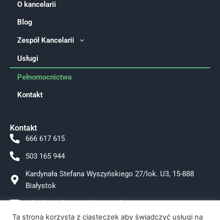
O kancelarii
Blog
Zespół Kancelarii
Usługi
Pełnomocnictwa
Kontakt
Kontakt
666 617 615
503 165 944
Kardynała Stefana Wyszyńskiego 27/lok. U3, 15-888
Białystok
adwokat.tokarzewska@gmail.com
Ta strona korzysta z ciasteczek aby świadczyć usługi na