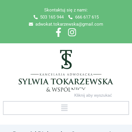
Skip
Skontaktuj się z nami:
to
503 165 944
666 617 615
content
adwokat.tokarzewska@gmail.com
Search
for:
Menu