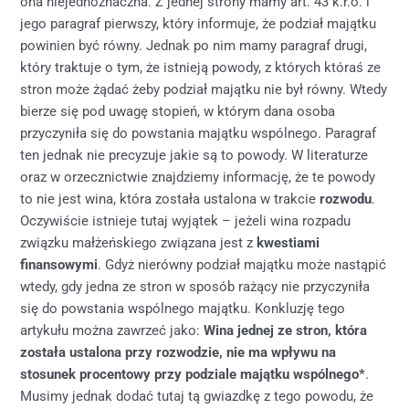
ona niejednoznaczna. Z jednej strony mamy art. 43 k.r.o. i
jego paragraf pierwszy, który informuje, że podział majątku
powinien być równy. Jednak po nim mamy paragraf drugi,
który traktuje o tym, że istnieją powody, z których któraś ze
stron może żądać żeby podział majątku nie był równy. Wtedy
bierze się pod uwagę stopień, w którym dana osoba
przyczyniła się do powstania majątku wspólnego. Paragraf
ten jednak nie precyzuje jakie są to powody. W literaturze
oraz w orzecznictwie znajdziemy informację, że te powody
to nie jest wina, która została ustalona w trakcie
rozwodu
.
Oczywiście istnieje tutaj wyjątek – jeżeli wina rozpadu
związku małżeńskiego związana jest z
kwestiami
finansowymi
. Gdyż nierówny podział majątku może nastąpić
wtedy, gdy jedna ze stron w sposób rażący nie przyczyniła
się do powstania wspólnego majątku. Konkluzję tego
artykułu można zawrzeć jako:
Wina jednej ze stron, która
została ustalona przy rozwodzie, nie ma wpływu na
stosunek procentowy przy podziale majątku wspólnego*
.
Musimy jednak dodać tutaj tą gwiazdkę z tego powodu, że