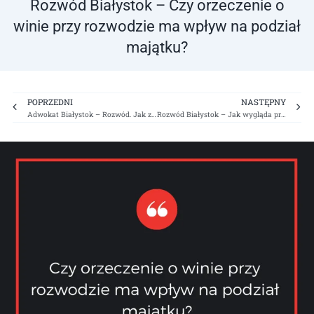
Rozwód Białystok – Czy orzeczenie o
winie przy rozwodzie ma wpływ na podział
majątku?
Prev
Ne
POPRZEDNI
NASTĘPNY
Adwokat Białystok – Rozwód. Jak zacząć?
Rozwód Białystok – Jak wygląda przebieg rozprawy rozwodowej? Część 1