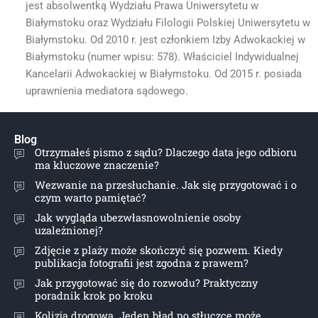
jest absolwentką Wydziału Prawa Uniwersytetu w
Białymstoku oraz Wydziału Filologii Polskiej Uniwersytetu w
Białymstoku. Od 2010 r. jest członkiem Izby Adwokackiej w
Białymstoku (numer wpisu: 578). Właściciel Indywidualnej
Kancelarii Adwokackiej w Białymstoku. Od 2015 r. posiada
uprawnienia mediatora sądowego.
Blog
Otrzymałeś pismo z sądu? Dlaczego data jego odbioru
ma kluczowe znaczenie?
Wezwanie na przesłuchanie. Jak się przygotować i o
czym warto pamiętać?
Jak wygląda ubezwłasnowolnienie osoby
uzależnionej?
Zdjęcie z plaży może skończyć się pozwem. Kiedy
publikacja fotografii jest zgodna z prawem?
Jak przygotować się do rozwodu? Praktyczny
poradnik krok po kroku
Kolizja drogowa. Jeden błąd po stłuczce może