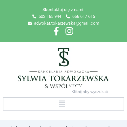
Skip
Skontaktuj się z nami:
to
503 165 944
666 617 615
content
adwokat.tokarzewska@gmail.com
Search
for:
Menu