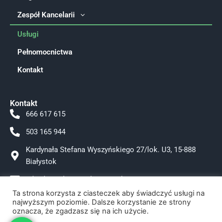
Zespół Kancelarii
Usługi
Pełnomocnictwa
Kontakt
Kontakt
666 617 615
503 165 944
Kardynała Stefana Wyszyńskiego 27/lok. U3, 15-888
Białystok
adwokat.tokarzewska@gmail.com
Ta strona korzysta z ciasteczek aby świadczyć usługi na
Facebook
najwyższym poziomie. Dalsze korzystanie ze strony
oznacza, że zgadzasz się na ich użycie.
Instagram