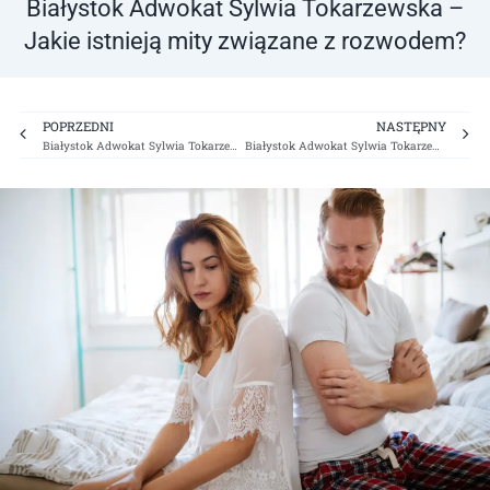
Białystok Adwokat Sylwia Tokarzewska –
Jakie istnieją mity związane z rozwodem?
Prev
Ne
POPRZEDNI
NASTĘPNY
Białystok Adwokat Sylwia Tokarzewska – Wieczny student, a alimenty
Białystok Adwokat Sylwia Tokarzewska – Czym jest separacja w Polskim prawie?