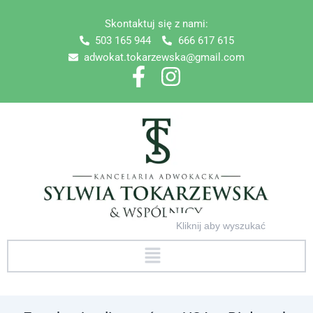
Skip
Skontaktuj się z nami:
to
503 165 944
666 617 615
content
adwokat.tokarzewska@gmail.com
Search
for:
Menu