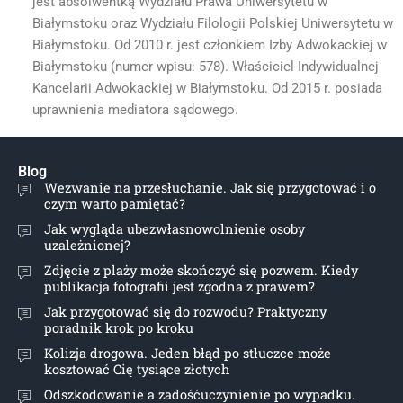
jest absolwentką Wydziału Prawa Uniwersytetu w
Białymstoku oraz Wydziału Filologii Polskiej Uniwersytetu w
Białymstoku. Od 2010 r. jest członkiem Izby Adwokackiej w
Białymstoku (numer wpisu: 578). Właściciel Indywidualnej
Kancelarii Adwokackiej w Białymstoku. Od 2015 r. posiada
uprawnienia mediatora sądowego.
Blog
Wezwanie na przesłuchanie. Jak się przygotować i o
czym warto pamiętać?
Jak wygląda ubezwłasnowolnienie osoby
uzależnionej?
Zdjęcie z plaży może skończyć się pozwem. Kiedy
publikacja fotografii jest zgodna z prawem?
Jak przygotować się do rozwodu? Praktyczny
poradnik krok po kroku
Kolizja drogowa. Jeden błąd po stłuczce może
kosztować Cię tysiące złotych
Odszkodowanie a zadośćuczynienie po wypadku.