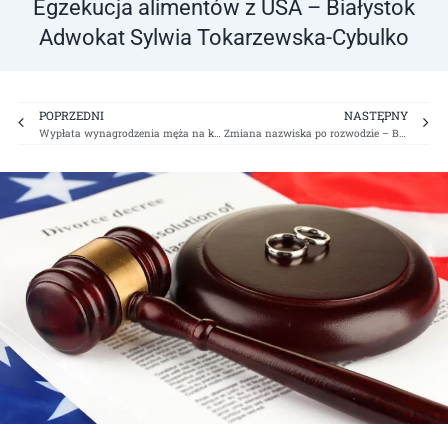
Egzekucja alimentów z USA – Białystok
Adwokat Sylwia Tokarzewska-Cybulko
Prev
Ne
POPRZEDNI
NASTĘPNY
Wypłata wynagrodzenia męża na konto żony – Białystok Adwokat Sylwia Tokarzewska-Cybulko
Zmiana nazwiska po rozwodzie – Białystok Adwokat Sylwia Tokarzewska-Cybulko