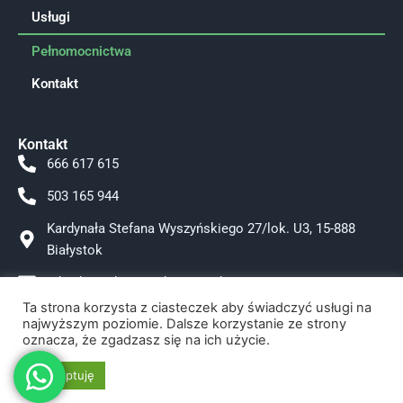
Usługi
Pełnomocnictwa
Kontakt
Kontakt
666 617 615
503 165 944
Kardynała Stefana Wyszyńskiego 27/lok. U3, 15-888
Białystok
adwokat.tokarzewska@gmail.com
Ta strona korzysta z ciasteczek aby świadczyć usługi na
Facebook
najwyższym poziomie. Dalsze korzystanie ze strony
oznacza, że zgadzasz się na ich użycie.
Instagram
Akceptuję
Polityka Prywatności