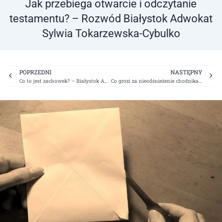
Jak przebiega otwarcie i odczytanie
testamentu? – Rozwód Białystok Adwokat
Sylwia Tokarzewska-Cybulko
Prev
Ne
POPRZEDNI
NASTĘPNY
Co to jest zachowek? – Białystok Adwokat Sylwia Tokarzewska-Cybulko
Co grozi za nieodśnieżenie chodnika? – Rozwód Białystok Adwokat Sylwia Tokarzewska-Cybulko