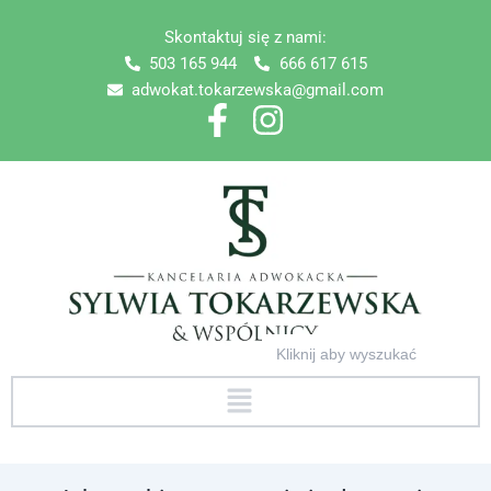
Skip
Skontaktuj się z nami:
to
503 165 944
666 617 615
content
adwokat.tokarzewska@gmail.com
Search
for:
Menu