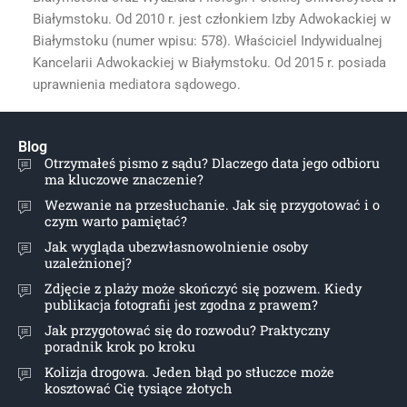
Białymstoku. Od 2010 r. jest członkiem Izby Adwokackiej w
Białymstoku (numer wpisu: 578). Właściciel Indywidualnej
Kancelarii Adwokackiej w Białymstoku. Od 2015 r. posiada
uprawnienia mediatora sądowego.
Blog
Otrzymałeś pismo z sądu? Dlaczego data jego odbioru
ma kluczowe znaczenie?
Wezwanie na przesłuchanie. Jak się przygotować i o
czym warto pamiętać?
Jak wygląda ubezwłasnowolnienie osoby
uzależnionej?
Zdjęcie z plaży może skończyć się pozwem. Kiedy
publikacja fotografii jest zgodna z prawem?
Jak przygotować się do rozwodu? Praktyczny
poradnik krok po kroku
Kolizja drogowa. Jeden błąd po stłuczce może
kosztować Cię tysiące złotych