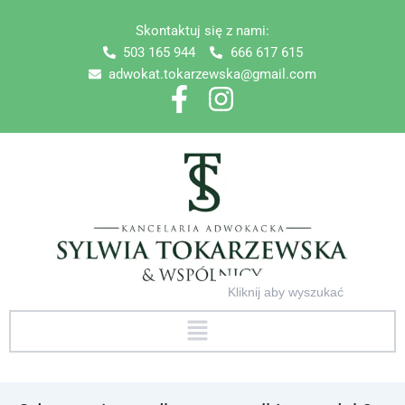
Skip
Skontaktuj się z nami:
to
503 165 944
666 617 615
content
adwokat.tokarzewska@gmail.com
Search
for:
Menu