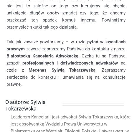
nie jest to zależne on tego czy kierujemy się chęcią
uniknięcia długów osoby zmarłej czy tego, że chcemy
przekazać ten spadek komuś innemu. Powinniśmy
przemyśleć skutki takiego działania.
Tak jak zawsze powtarzamy – w razie
pytań w kwestiach
prawnym
zawsze zapraszamy Państwa do kontaktu z naszą
Białostocką Kancelarią Adwokacką
. Czeka tu na Państwa
zespół
profesjonalnych i doświadczonych adwokatów
na
czele z
Mecenas Sylwią Tokarzewską
. Zapraszamy
serdecznie do kontaktu i umawiania się na konsultacje
prawne.
O autorze: Sylwia
Tokarzewska
Leaderem Kancelarii jest adwokat Sylwia Tokarzewska, która
jest absolwentką Wydziału Prawa Uniwersytetu w
Białymstoku oraz Wydziału Filologii Polskiej Uniwersytetu w