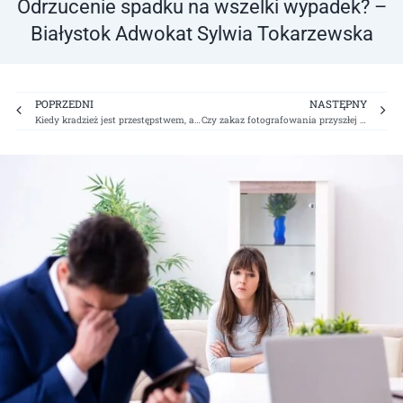
Odrzucenie spadku na wszelki wypadek? –
Białystok Adwokat Sylwia Tokarzewska
Prev
Ne
POPRZEDNI
NASTĘPNY
Kiedy kradzież jest przestępstwem, a kiedy wykroczeniem? – Białystok Adwokat Sylwia Tokarzewska
Czy zakaz fotografowania przyszłej panny młodej podczas przymiarki sukni ślubnej jest legalny?