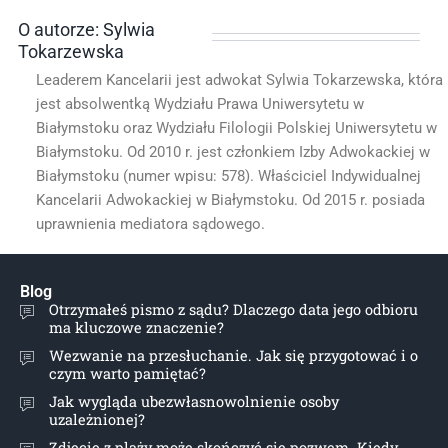
O autorze: Sylwia
Tokarzewska
Leaderem Kancelarii jest adwokat Sylwia Tokarzewska, która
jest absolwentką Wydziału Prawa Uniwersytetu w
Białymstoku oraz Wydziału Filologii Polskiej Uniwersytetu w
Białymstoku. Od 2010 r. jest członkiem Izby Adwokackiej w
Białymstoku (numer wpisu: 578). Właściciel Indywidualnej
Kancelarii Adwokackiej w Białymstoku. Od 2015 r. posiada
uprawnienia mediatora sądowego.
Blog
Otrzymałeś pismo z sądu? Dlaczego data jego odbioru
ma kluczowe znaczenie?
Wezwanie na przesłuchanie. Jak się przygotować i o
czym warto pamiętać?
Jak wygląda ubezwłasnowolnienie osoby
uzależnionej?
Zdjęcie z plaży może skończyć się pozwem. Kiedy