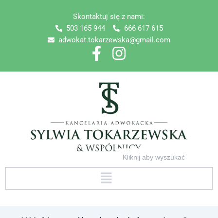
Skip
Skontaktuj się z nami:
to
503 165 944
666 617 615
content
adwokat.tokarzewska@gmail.com
Search
for:
Menu