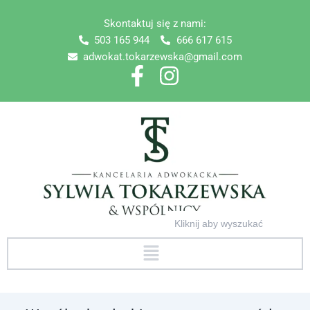
Skip
Skontaktuj się z nami:
to
503 165 944
666 617 615
content
adwokat.tokarzewska@gmail.com
Search
for:
Menu