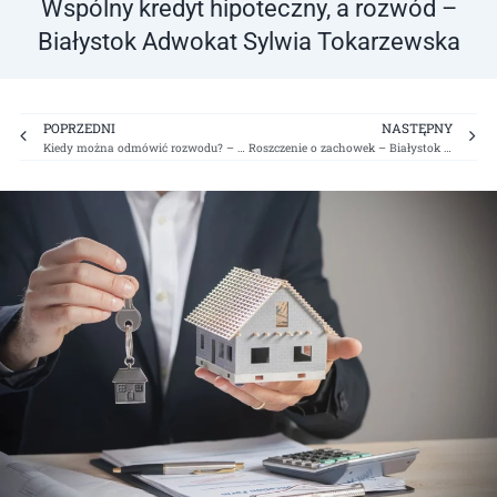
Wspólny kredyt hipoteczny, a rozwód –
Białystok Adwokat Sylwia Tokarzewska
Prev
Ne
POPRZEDNI
NASTĘPNY
Kiedy można odmówić rozwodu? – Białystok Adwokat Sylwia Tokarzewska
Roszczenie o zachowek – Białystok Adwokat Sylwia Tokarzewska