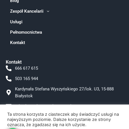
Blog
Zespół Kancelarii
Usługi
Pełnomocnictwa
Kontakt
Kontakt
666 617 615
503 165 944
Kardynała Stefana Wyszyńskiego 27/lok. U3, 15-888
Białystok
adwokat.tokarzewska@gmail.com
Ta strona korzysta z ciasteczek aby świadczyć usługi na
Facebook
najwyższym poziomie. Dalsze korzystanie ze strony
oznacza, że zgadzasz się na ich użycie.
Instagram