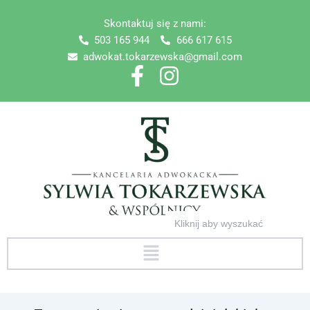
Skip
Skontaktuj się z nami:
to
503 165 944
666 617 615
content
adwokat.tokarzewska@gmail.com
Search
for:
Menu