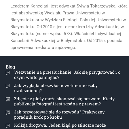
Leaderem Kancelarii jest adwokat Sylwia Tokarzewska, która
jest absolwentką Wydziału Prawa Uniwersytetu w
Białymstoku oraz Wydziału Filologii Polskiej Uniwersytetu w
Białymstoku. Od 2010 r. jest członkiem Izby Adwokackiej w
Białymstoku (numer wpisu: 578). Właściciel Indywidualnej
Kancelarii Adwokackiej w Białymstoku. Od 2015 r. posiada
uprawnienia mediatora sądowego.
Blog
Wezwanie na przesłuchanie. Jak się przygotować i o
czym warto pamiętać?
Jak wygląda ubezwłasnowolnienie osoby
uzależnionej?
Zdjęcie z plaży może skończyć się pozwem. Kiedy
publikacja fotografii jest zgodna z prawem?
Jak przygotować się do rozwodu? Praktyczny
poradnik krok po kroku
Kolizja drogowa. Jeden błąd po stłuczce może