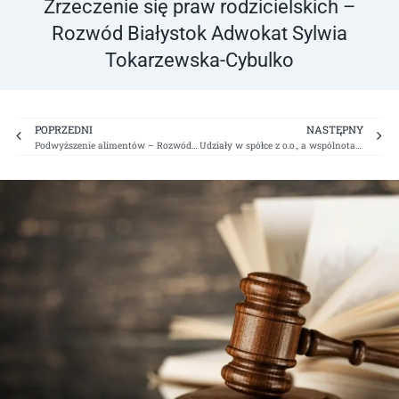
Zrzeczenie się praw rodzicielskich –
Rozwód Białystok Adwokat Sylwia
Tokarzewska-Cybulko
Prev
Ne
POPRZEDNI
NASTĘPNY
Podwyższenie alimentów – Rozwód Białystok Adwokat Sylwia Tokarzewska-Cybulko
Udziały w spółce z o.o., a wspólnota majątkowa – Białystok Adwokat Sylwia Tokarzewska-Cybulko