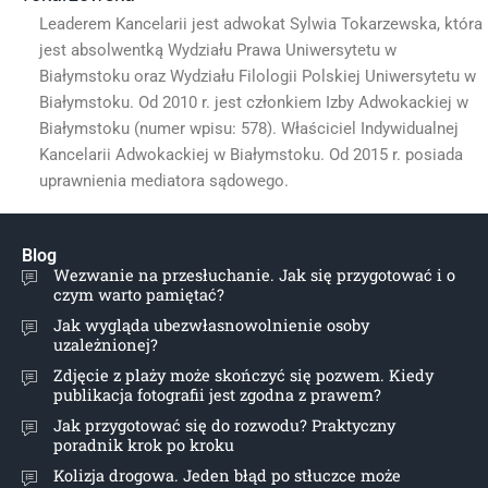
Leaderem Kancelarii jest adwokat Sylwia Tokarzewska, która
jest absolwentką Wydziału Prawa Uniwersytetu w
Białymstoku oraz Wydziału Filologii Polskiej Uniwersytetu w
Białymstoku. Od 2010 r. jest członkiem Izby Adwokackiej w
Białymstoku (numer wpisu: 578). Właściciel Indywidualnej
Kancelarii Adwokackiej w Białymstoku. Od 2015 r. posiada
uprawnienia mediatora sądowego.
Blog
Wezwanie na przesłuchanie. Jak się przygotować i o
czym warto pamiętać?
Jak wygląda ubezwłasnowolnienie osoby
uzależnionej?
Zdjęcie z plaży może skończyć się pozwem. Kiedy
publikacja fotografii jest zgodna z prawem?
Jak przygotować się do rozwodu? Praktyczny
poradnik krok po kroku
Kolizja drogowa. Jeden błąd po stłuczce może