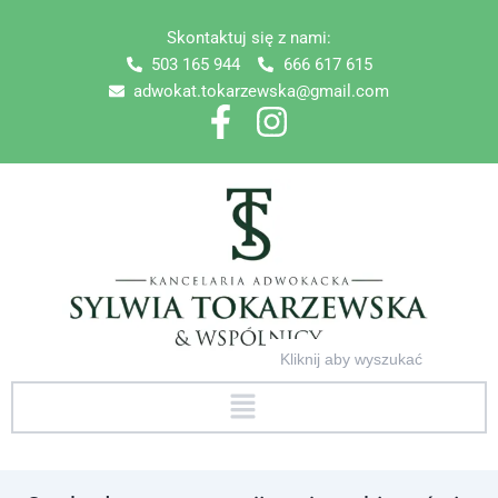
Skip
Skontaktuj się z nami:
to
503 165 944
666 617 615
content
adwokat.tokarzewska@gmail.com
Search
for:
Menu