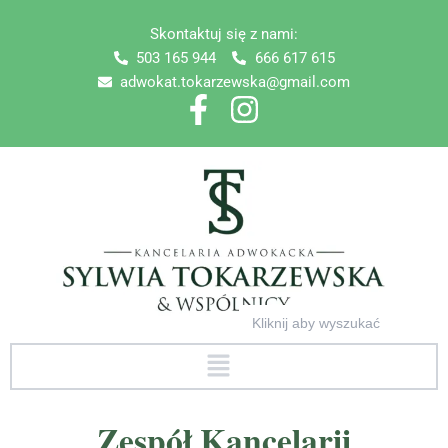
Skip
Skontaktuj się z nami:
to
503 165 944
666 617 615
content
adwokat.tokarzewska@gmail.com
Search
for:
Menu
Zespół Kancelarii