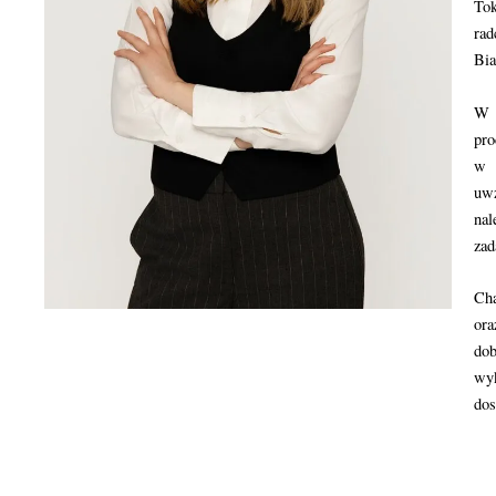
Tok
ra
Bia
W s
pro
w 
uwz
na
zad
Cha
ora
dob
wy
dos