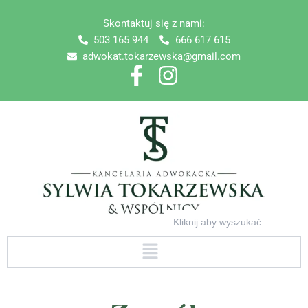
Skip
Skontaktuj się z nami:
to
503 165 944
666 617 615
content
adwokat.tokarzewska@gmail.com
Search
for:
Menu