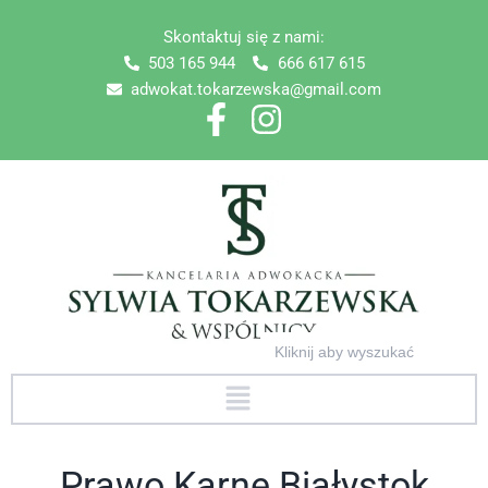
Skip
Skontaktuj się z nami:
to
503 165 944
666 617 615
content
adwokat.tokarzewska@gmail.com
Search
for:
Menu
Prawo Karne Białystok