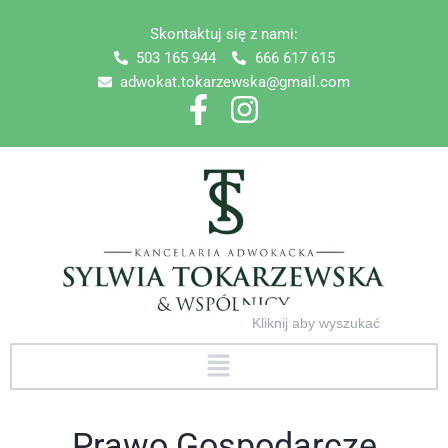
Skip
Skontaktuj się z nami:
to
503 165 944
666 617 615
content
adwokat.tokarzewska@gmail.com
Search
for:
Menu
Prawo Gospodarcze