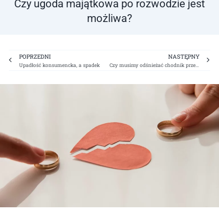
Czy ugoda majątkowa po rozwodzie jest
możliwa?
Prev
Ne
POPRZEDNI
NASTĘPNY
Upadłość konsumencka, a spadek
Czy musimy odśnieżać chodnik przed domem?