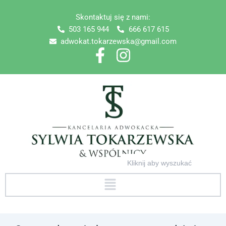
Skip
Skontaktuj się z nami:
to
503 165 944
666 617 615
content
adwokat.tokarzewska@gmail.com
Search
for:
Menu