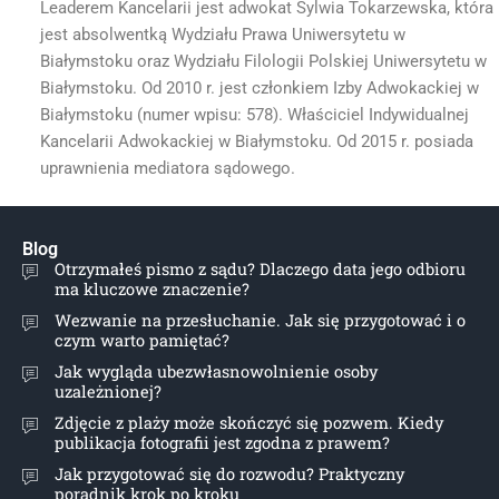
Leaderem Kancelarii jest adwokat Sylwia Tokarzewska, która
jest absolwentką Wydziału Prawa Uniwersytetu w
Białymstoku oraz Wydziału Filologii Polskiej Uniwersytetu w
Białymstoku. Od 2010 r. jest członkiem Izby Adwokackiej w
Białymstoku (numer wpisu: 578). Właściciel Indywidualnej
Kancelarii Adwokackiej w Białymstoku. Od 2015 r. posiada
uprawnienia mediatora sądowego.
Blog
Otrzymałeś pismo z sądu? Dlaczego data jego odbioru
ma kluczowe znaczenie?
Wezwanie na przesłuchanie. Jak się przygotować i o
czym warto pamiętać?
Jak wygląda ubezwłasnowolnienie osoby
uzależnionej?
Zdjęcie z plaży może skończyć się pozwem. Kiedy
publikacja fotografii jest zgodna z prawem?
Jak przygotować się do rozwodu? Praktyczny
poradnik krok po kroku