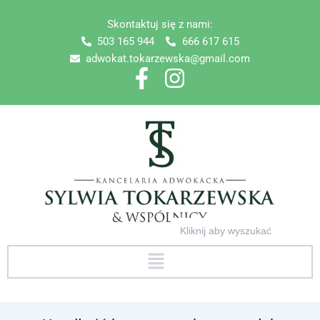
Skip
Skontaktuj się z nami:
to
503 165 944
666 617 615
content
adwokat.tokarzewska@gmail.com
Search
for:
Menu