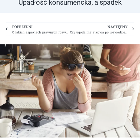
Upadłość konsumencka, a spadek
Prev
Ne
POPRZEDNI
NASTĘPNY
O jakich aspektach prawnych rozwodu należy pamiętać?
Czy ugoda majątkowa po rozwodzie jest możliwa?