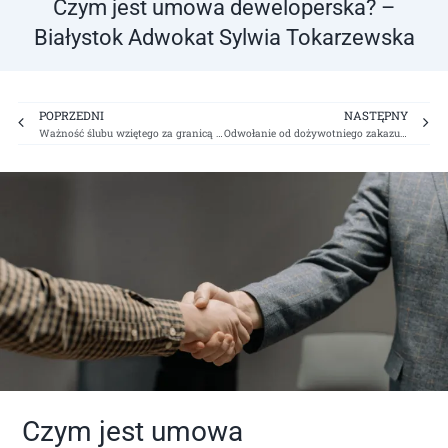
Czym jest umowa deweloperska? –
Białystok Adwokat Sylwia Tokarzewska
Prev
Ne
POPRZEDNI
NASTĘPNY
Ważność ślubu wziętego za granicą Polski – Białystok Adwokat Sylwia Tokarzewska
Odwołanie od dożywotniego zakazu prowadzenia pojazdów? – Białystok Adwokat Sylwia Tokarzewska
Czym jest umowa