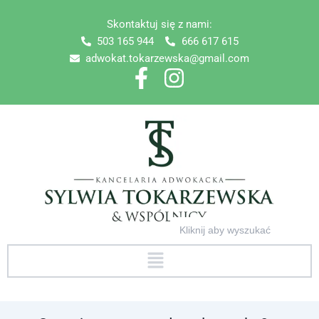
Skip
Skontaktuj się z nami:
to
503 165 944
666 617 615
content
adwokat.tokarzewska@gmail.com
Search
for:
Menu