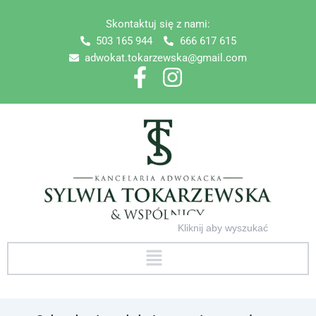
Skip
Skontaktuj się z nami:
to
503 165 944
666 617 615
content
adwokat.tokarzewska@gmail.com
Search
for:
Menu