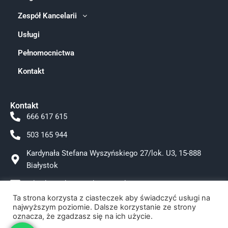
Zespół Kancelarii
Usługi
Pełnomocnictwa
Kontakt
Kontakt
666 617 615
503 165 944
Kardynała Stefana Wyszyńskiego 27/lok. U3, 15-888
Białystok
adwokat.tokarzewska@gmail.com
Ta strona korzysta z ciasteczek aby świadczyć usługi na
Facebook
najwyższym poziomie. Dalsze korzystanie ze strony
oznacza, że zgadzasz się na ich użycie.
Instagram