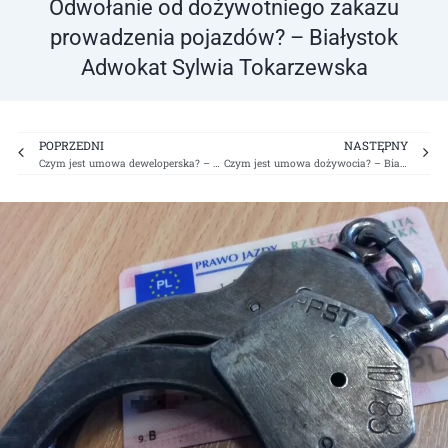
Odwołanie od dożywotniego zakazu
prowadzenia pojazdów? – Białystok
Adwokat Sylwia Tokarzewska
Prev
Ne
POPRZEDNI
NASTĘPNY
Czym jest umowa deweloperska? – Białystok Adwokat Sylwia Tokarzewska
Czym jest umowa dożywocia? – Białystok Adwokat Sylwia Tokarzewska