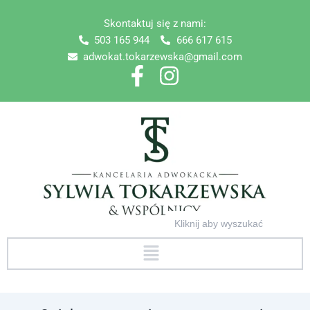
Skip
Skontaktuj się z nami:
to
503 165 944
666 617 615
content
adwokat.tokarzewska@gmail.com
Search
for:
Menu