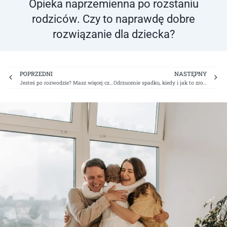
Opieka naprzemienna po rozstaniu
rodziców. Czy to naprawdę dobre
rozwiązanie dla dziecka?
Prev
Ne
POPRZEDNI
NASTĘPNY
Jesteś po rozwodzie? Masz więcej czasu, by wrócić do swojego poprzedniego nazwiska
Odrzucenie spadku, kiedy i jak to zrobić?