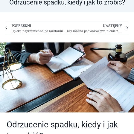
Odrzucenie spadku, kiedy i jak to zrobić?
Prev
Ne
POPRZEDNI
NASTĘPNY
Opieka naprzemienna po rozstaniu rodziców. Czy to naprawdę dobre rozwiązanie dla dziecka?
Czy można podważyć zwolnienie z pracy? Poznaj swoje prawa
Odrzucenie spadku, kiedy i jak