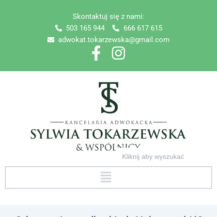
Skip
Skontaktuj się z nami:
to
503 165 944
666 617 615
content
adwokat.tokarzewska@gmail.com
Search
for:
Menu