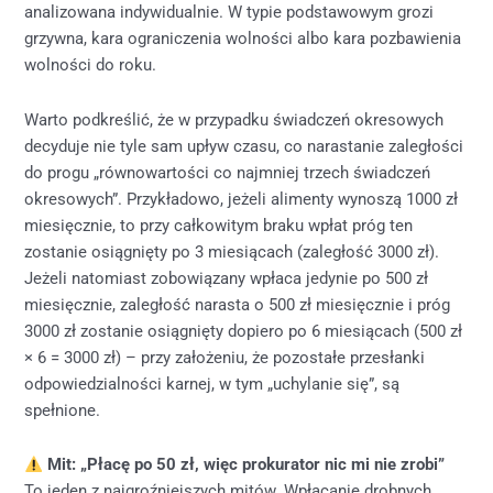
analizowana indywidualnie. W typie podstawowym grozi
grzywna, kara ograniczenia wolności albo kara pozbawienia
wolności do roku.
Warto podkreślić, że w przypadku świadczeń okresowych
decyduje nie tyle sam upływ czasu, co narastanie zaległości
do progu „równowartości co najmniej trzech świadczeń
okresowych”. Przykładowo, jeżeli alimenty wynoszą 1000 zł
miesięcznie, to przy całkowitym braku wpłat próg ten
zostanie osiągnięty po 3 miesiącach (zaległość 3000 zł).
Jeżeli natomiast zobowiązany wpłaca jedynie po 500 zł
miesięcznie, zaległość narasta o 500 zł miesięcznie i próg
3000 zł zostanie osiągnięty dopiero po 6 miesiącach (500 zł
× 6 = 3000 zł) – przy założeniu, że pozostałe przesłanki
odpowiedzialności karnej, w tym „uchylanie się”, są
spełnione.
Mit: „Płacę po 50 zł, więc prokurator nic mi nie zrobi”
To jeden z najgroźniejszych mitów. Wpłacanie drobnych