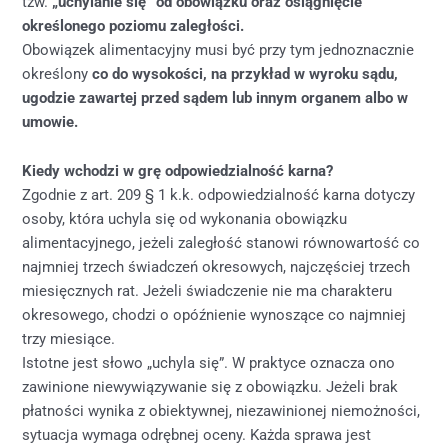
tzw.
„uchylanie się” od obowiązku oraz osiągnięcie
określonego poziomu zaległości.
Obowiązek alimentacyjny musi być przy tym jednoznacznie
określony
co do wysokości, na przykład w wyroku sądu,
ugodzie zawartej przed sądem lub innym organem albo w
umowie.
Kiedy wchodzi w grę odpowiedzialność karna?
Zgodnie z art. 209 § 1 k.k. odpowiedzialność karna dotyczy
osoby, która uchyla się od wykonania obowiązku
alimentacyjnego, jeżeli zaległość stanowi równowartość co
najmniej trzech świadczeń okresowych, najczęściej trzech
miesięcznych rat. Jeżeli świadczenie nie ma charakteru
okresowego, chodzi o opóźnienie wynoszące co najmniej
trzy miesiące.
Istotne jest słowo „uchyla się”. W praktyce oznacza ono
zawinione niewywiązywanie się z obowiązku. Jeżeli brak
płatności wynika z obiektywnej, niezawinionej niemożności,
sytuacja wymaga odrębnej oceny. Każda sprawa jest