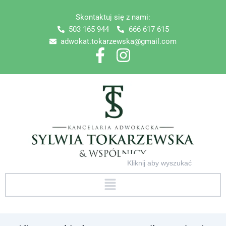
Skip
Skontaktuj się z nami:
to
503 165 944
666 617 615
content
adwokat.tokarzewska@gmail.com
Search
for:
Menu