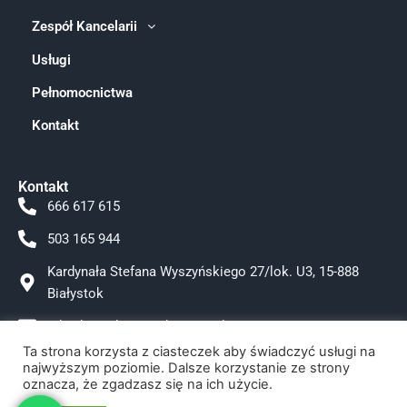
Zespół Kancelarii
Usługi
Pełnomocnictwa
Kontakt
Kontakt
666 617 615
503 165 944
Kardynała Stefana Wyszyńskiego 27/lok. U3, 15-888
Białystok
adwokat.tokarzewska@gmail.com
Ta strona korzysta z ciasteczek aby świadczyć usługi na
Facebook
najwyższym poziomie. Dalsze korzystanie ze strony
oznacza, że zgadzasz się na ich użycie.
Instagram