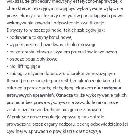
wskazał, że procedury medycyny estetyczno-naprawczej o
charakterze inwazyjnym mogą być wykonywane wyłącznie
przez lekarzy oraz lekarzy dentystów posiadających prawo
wykonywania zawodu i odpowiednie kwalifikacje.
Dotyczy to w szczególności takich zabiegów jak:
• podawanie toksyny botulinowej
• wypełniacze na bazie kwasu hialuronowego
• mezoterapia igłowa z użyciem produktów leczniczych
• osocze bogatopłytkowe
• nici liftingujące
• zabiegi z użyciem laserów o charakterze inwazyjnym
Resort jednoznacznie podkreślił, że ukończenie kursu lub
szkolenia przez osobę niebędącą lekarzem
nie zastępuje
ustawowych uprawnień
. Oznacza to, że wykonywanie takich
procedur bez prawa wykonywania zawodu lekarza może
zostać uznane za działanie niezgodne z prawem.
W praktyce nowe regulacje wpływają na kontrole
prowadzone przez organy nadzoru, ocenę odpowiedzialności
cywilnej w sprawach o powikłania oraz decyzje