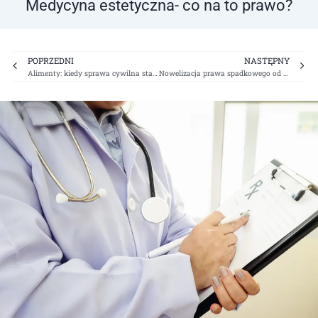
Medycyna estetyczna- co na to prawo?
Prev
Ne
POPRZEDNI
NASTĘPNY
Alimenty: kiedy sprawa cywilna staje się karną?
Nowelizacja prawa spadkowego od 17 marca 2026 roku – najważniejsze zmiany