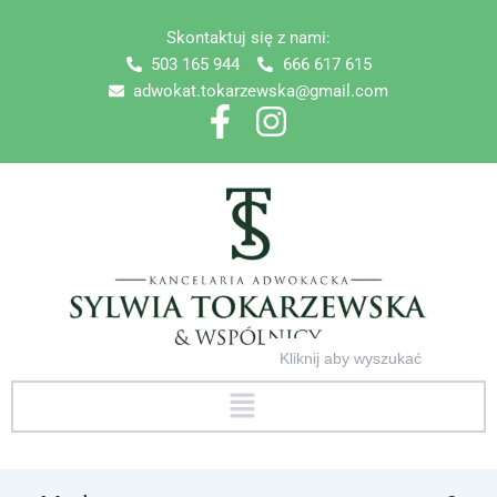
Skip
Skontaktuj się z nami:
to
503 165 944
666 617 615
content
adwokat.tokarzewska@gmail.com
Search
for:
Menu