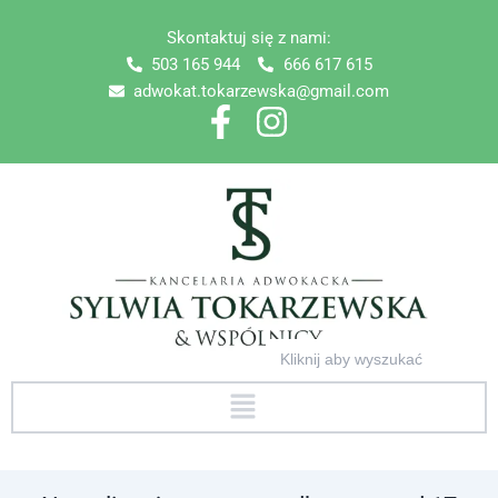
Skip
Skontaktuj się z nami:
to
503 165 944
666 617 615
content
adwokat.tokarzewska@gmail.com
Search
for:
Menu