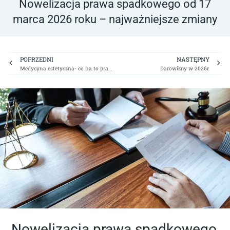
Nowelizacja prawa spadkowego od 17
marca 2026 roku – najważniejsze zmiany
Prev
Ne
POPRZEDNI
NASTĘPNY
Medycyna estetyczna- co na to prawo?
Darowizny w 2026r.
Nowelizacja prawa spadkowego