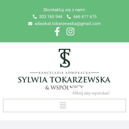
Skip
Skontaktuj się z nami:
to
503 165 944
666 617 615
content
adwokat.tokarzewska@gmail.com
Search
for:
Menu