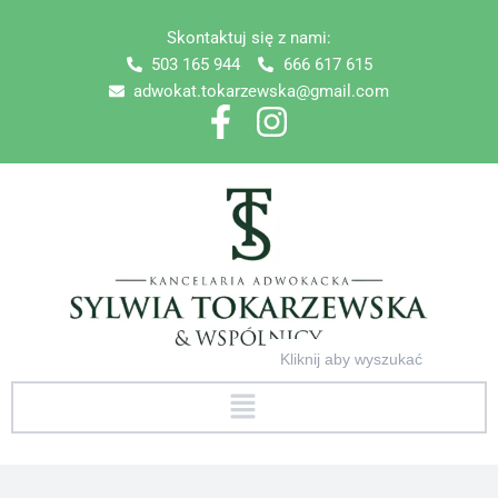
Skip
Skontaktuj się z nami:
to
503 165 944
666 617 615
content
adwokat.tokarzewska@gmail.com
Search
for:
Menu