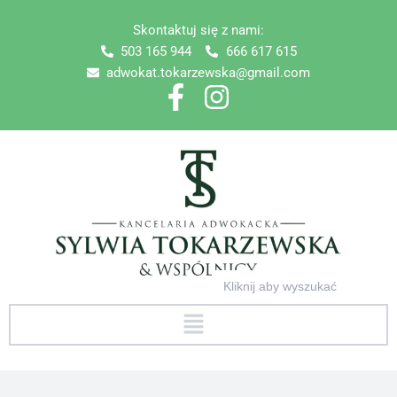
Skip
Skontaktuj się z nami:
to
503 165 944
666 617 615
content
adwokat.tokarzewska@gmail.com
Search
for:
Menu